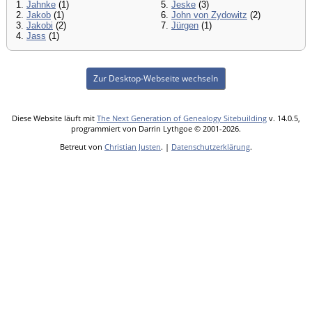
1.
Jahnke
(1)
5.
Jeske
(3)
2.
Jakob
(1)
6.
John von Zydowitz
(2)
3.
Jakobi
(2)
7.
Jürgen
(1)
4.
Jass
(1)
Zur Desktop-Webseite wechseln
Diese Website läuft mit
The Next Generation of Genealogy Sitebuilding
v. 14.0.5,
programmiert von Darrin Lythgoe © 2001-2026.
Betreut von
Christian Justen
. |
Datenschutzerklärung
.