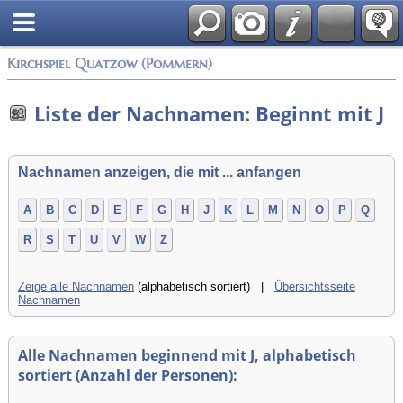
Anmelden
Kirchspiel Quatzow (Pommern)
Liste der Nachnamen: Beginnt mit J
Nachnamen anzeigen, die mit ... anfangen
A
B
C
D
E
F
G
H
J
K
L
M
N
O
P
Q
R
S
T
U
V
W
Z
Zeige alle Nachnamen
(alphabetisch sortiert) |
Übersichtsseite
Nachnamen
Alle Nachnamen beginnend mit J, alphabetisch
sortiert (Anzahl der Personen):