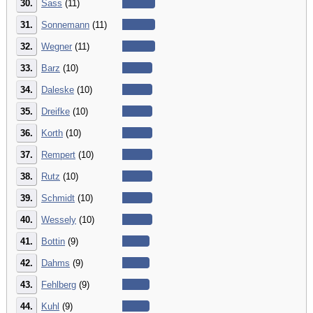
30.
Sass
(11)
31.
Sonnemann
(11)
32.
Wegner
(11)
33.
Barz
(10)
34.
Daleske
(10)
35.
Dreifke
(10)
36.
Korth
(10)
37.
Rempert
(10)
38.
Rutz
(10)
39.
Schmidt
(10)
40.
Wessely
(10)
41.
Bottin
(9)
42.
Dahms
(9)
43.
Fehlberg
(9)
44.
Kuhl
(9)