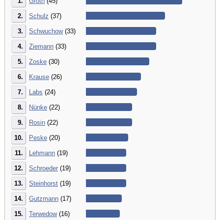
1.
Groth
(45)
2.
Schulz
(37)
3.
Schwuchow
(33)
4.
Ziemann
(33)
5.
Zoske
(30)
6.
Krause
(26)
7.
Labs
(24)
8.
Nünke
(22)
9.
Rosin
(22)
10.
Peske
(20)
11.
Lehmann
(19)
12.
Schroeder
(19)
13.
Steinhorst
(19)
14.
Gutzmann
(17)
15.
Terwedow
(16)