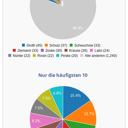
00
00
80.9%
00
0
Groth (45)
Schulz (37)
Schwuchow (33)
0
Ziemann (33)
Zoske (30)
Krause (26)
Labs (24)
Nünke (22)
Rosin (22)
Peske (20)
Alle anderen (1,240)
Nur die häufigsten 10
46
6.8%
44
15.4%
42
7.5%
40
38
7.5%
36
12.7%
34
8.2%
32
30