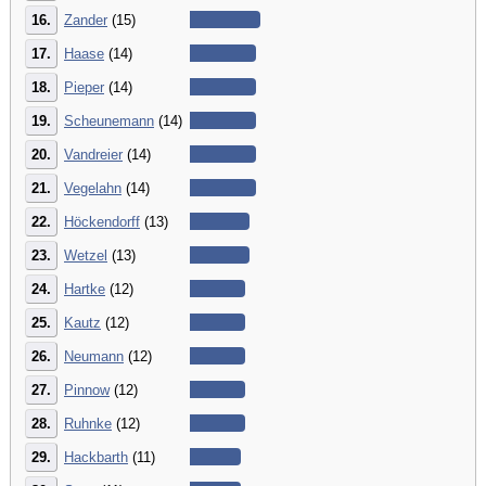
16.
Zander
(15)
17.
Haase
(14)
18.
Pieper
(14)
19.
Scheunemann
(14)
20.
Vandreier
(14)
21.
Vegelahn
(14)
22.
Höckendorff
(13)
23.
Wetzel
(13)
24.
Hartke
(12)
25.
Kautz
(12)
26.
Neumann
(12)
27.
Pinnow
(12)
28.
Ruhnke
(12)
29.
Hackbarth
(11)