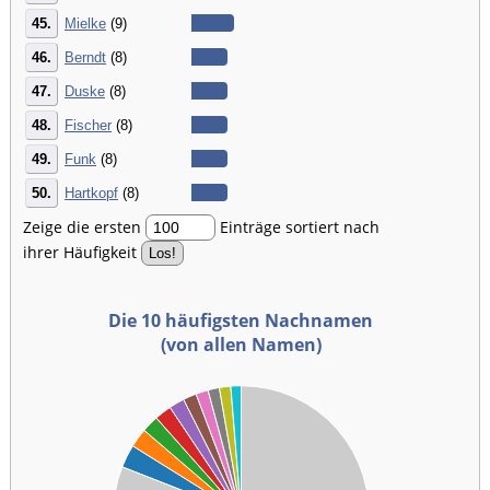
45.
Mielke
(9)
46.
Berndt
(8)
47.
Duske
(8)
48.
Fischer
(8)
49.
Funk
(8)
50.
Hartkopf
(8)
Zeige die ersten
Einträge sortiert nach
ihrer Häufigkeit
Die 10 häufigsten Nachnamen
(von allen Namen)
00
00
00