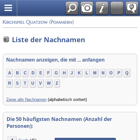
Anmelden
Kirchspiel Quatzow (Pommern)
Liste der Nachnamen
Nachnamen anzeigen, die mit ... anfangen
A
B
C
D
E
F
G
H
J
K
L
M
N
O
P
Q
R
S
T
U
V
W
Z
Zeige alle Nachnamen
(alphabetisch sortiert)
Die 50 häufigsten Nachnamen (Anzahl der
Personen):