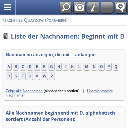
Anmelden
Kirchspiel Quatzow (Pommern)
Liste der Nachnamen: Beginnt mit D
Nachnamen anzeigen, die mit ... anfangen
A
B
C
D
E
F
G
H
J
K
L
M
N
O
P
Q
R
S
T
U
V
W
Z
Zeige alle Nachnamen
(alphabetisch sortiert) |
Übersichtsseite
Nachnamen
Alle Nachnamen beginnend mit D, alphabetisch
sortiert (Anzahl der Personen):