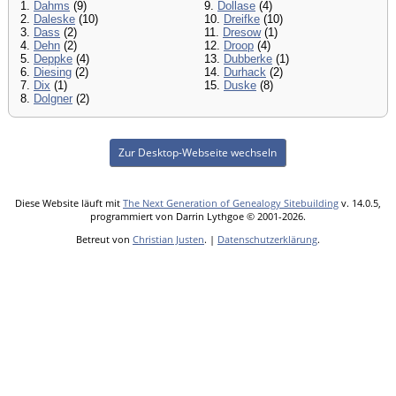
1.
Dahms
(9)
9.
Dollase
(4)
2.
Daleske
(10)
10.
Dreifke
(10)
3.
Dass
(2)
11.
Dresow
(1)
4.
Dehn
(2)
12.
Droop
(4)
5.
Deppke
(4)
13.
Dubberke
(1)
6.
Diesing
(2)
14.
Durhack
(2)
7.
Dix
(1)
15.
Duske
(8)
8.
Dolgner
(2)
Zur Desktop-Webseite wechseln
Diese Website läuft mit
The Next Generation of Genealogy Sitebuilding
v. 14.0.5,
programmiert von Darrin Lythgoe © 2001-2026.
Betreut von
Christian Justen
. |
Datenschutzerklärung
.