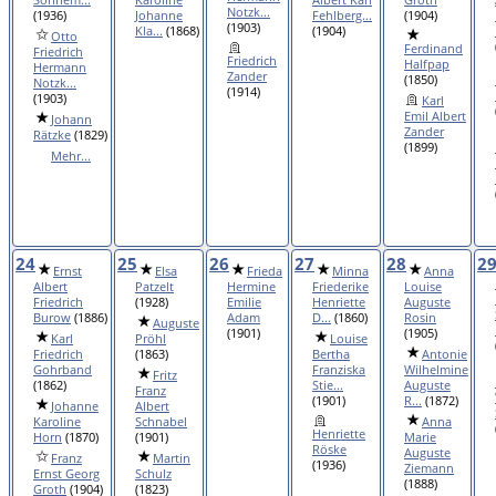
Notzk...
(1936)
Johanne
Fehlberg...
(1904)
(1903)
Kla...
(1868)
(1904)
Otto
Ferdinand
Friedrich
Friedrich
Halfpap
Hermann
Zander
(1850)
Notzk...
(1914)
(1903)
Karl
Emil Albert
Johann
Zander
Rätzke
(1829)
(1899)
Mehr...
24
25
26
27
28
2
Ernst
Elsa
Frieda
Minna
Anna
Albert
Patzelt
Hermine
Friederike
Louise
Friedrich
(1928)
Emilie
Henriette
Auguste
Burow
(1886)
Adam
D...
(1860)
Rosin
Auguste
(1901)
(1905)
Karl
Pröhl
Louise
Friedrich
(1863)
Bertha
Antonie
Gohrband
Franziska
Wilhelmine
Fritz
(1862)
Stie...
Auguste
Franz
(1901)
R...
(1872)
Johanne
Albert
Karoline
Schnabel
Anna
Henriette
Horn
(1870)
(1901)
Marie
Röske
Auguste
Franz
Martin
(1936)
Ziemann
Ernst Georg
Schulz
(1888)
Groth
(1904)
(1823)