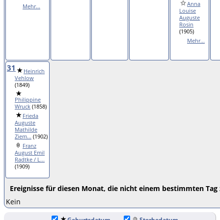
Anna
Mehr...
Louise
Auguste
Rosin
(1905)
Mehr...
31
Heinrich
Vehlow
(1849)
Philippine
Wruck
(1858)
Frieda
Auguste
Mathilde
Ziem...
(1902)
Franz
August Emil
Radtke / L...
(1909)
Ereignisse für diesen Monat, die nicht einem bestimmten Tag
Kein
Geburtsdatum
Sterbedatum