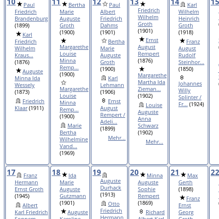
10
11
12
13
14
1
Paul
Bertha
Paul
Karl
Friedrich
Friedrich
Marie
Albert
Wilhelm
Wilhelm
Brandenburg
Auguste
Friedrich
Heinrich
Groth
(1899)
Groth
Dahms
Groth
(1901)
(1900)
(1901)
(1918)
Karl
Ernst
Friedrich
Bertha
Franz
Margarethe
August
Wilhelm
Marie
August
Louise
Rempert
Kraus...
Auguste
Rudolf
Minna
(1876)
(1876)
Groth
Steinhor...
Remp...
(1900)
(1850)
Auguste
(1900)
Margarethe
Minna Ida
Karl
Martha Ida
Johannes
Wessely
Lehmann
Margarethe
Zieman...
Willy
(1873)
(1906)
Louise
(1902)
Splinter /
Friedrich
Ernst
Minna
Fr...
(1924)
Louise
Klaar
(1911)
August
Remp...
Auguste
Rempert /
(1900)
Anna
Adeli...
Marie
Schwarz
(1899)
Bertha
(1902)
Mehr...
Wilhelmine
Mehr...
Vand...
(1969)
17
18
19
20
21
2
Franz
Ida
Minna
Max
Auguste
Hermann
Marie
Auguste
Gerth
Durhack
Ernst Groth
Auguste
Sophie
(1898)
(1913)
(1945)
Gutzmann
Rempert
Franz
(1901)
(1869)
Otto
Albert
Ernst
Friedrich
Karl Friedrich
Auguste
Richard
Georg
Hermann
Sonnem...
Karoline
Albert Karl
Groth