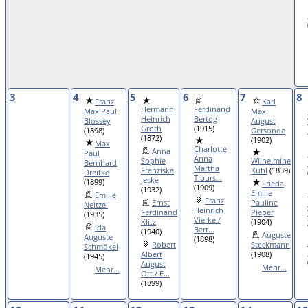
3
4
5
6
7
8
Franz
Karl
Hermann
Ferdinand
Max Paul
Max
Heinrich
Bertog
Blossey
August
Groth
(1915)
(1898)
Gersonde
(1872)
(1902)
Max
Charlotte
Anna
Paul
Anna
Sophie
Wilhelmine
Bernhard
Martha
Franziska
Kuhl
(1839)
Dreifke
Tiburs...
Jeske
(1899)
Frieda
(1909)
(1932)
Emilie
Emilie
Franz
Ernst
Pauline
Neitzel
Heinrich
Ferdinand
Pieper
(1935)
Vierke /
Klitz
(1904)
Ida
Bert...
(1940)
Auguste
Auguste
(1898)
Robert
Steckmann
Schmökel
Albert
(1908)
(1945)
August
Mehr...
Mehr...
Ott / E...
(1899)