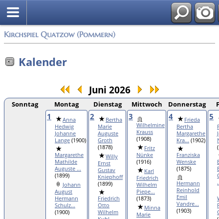
Anmelden
Kirchspiel Quatzow (Pommern)
Kalender
Juni 2026
Sonntag
Montag
Dienstag
Mittwoch
Donnerstag
1
2
3
4
5
Anna
Bertha
Frieda
Wilhelmine
Hedwig
Marie
Bertha
Krauss
Johanne
Auguste
Margarethe
(1908)
Lange
(1900)
Groth
Kra...
(1902)
(1878)
Fritz
Margarethe
Nünke
Franziska
Willy
Mathilde
(1916)
Wenske
Ernst
Auguste ...
(1875)
Gustav
Karl
(1899)
Kniephoff
Friedrich
.
Hermann
(1899)
Johann
Wilhelm
Reinhold
August
Piepe...
Emil
Hermann
Friedrich
(1873)
Vandre...
Schulz...
Otto
Minna
(1903)
(1900)
Wilhelm
Marie
Kuhl