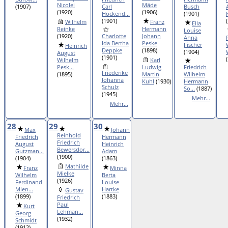
Nicolei
Mäde
(1907)
Carl
Busch
(1920)
(1906)
Höckend...
(1901)
(1901)
Wilhelm
Franz
Ella
Reinke
Hermann
Louise
(1920)
Charlotte
Johann
Anna
Ida Bertha
Peske
Fischer
Heinrich
Deppke
(1898)
(1904)
August
(1901)
Wilhelm
Karl
Pesk...
Ludwig
Friedrich
Friederike
(1895)
Martin
Wilhelm
Johanna
Kuhl
(1930)
Hermann
Schulz
So...
(1887)
(1945)
Mehr...
Mehr...
28
29
30
Max
Johann
Reinhold
Friedrich
Hermann
Friedrich
August
Heinrich
Bewersdor...
Gutzman...
Adam
(1900)
(1904)
(1863)
Mathilde
Franz
Minna
Mielke
Wilhelm
Berta
(1926)
Ferdinand
Louise
Mien...
Hartke
Gustav
(1899)
(1883)
Friedrich
Paul
Kurt
Lehman...
Georg
(1932)
Schmidt
(1912)