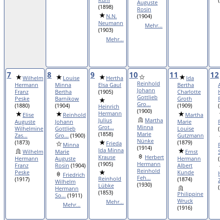
Auguste
(1898)
Rosin
N.N.
(1904)
Neumann
Mehr...
(1903)
Mehr...
7
8
9
10
11
12
Wilhelm
Louise
Hertha
Ida
Reinhold
Hermann
Minna
Elsa Gaul
Bertha
Johann
Franz
Bertha
(1905)
Charlotte
Gottlieb
Peske
Barnikow
Groth
Gro...
(1880)
(1904)
(1909)
Heinrich
(1900)
Hermann
Elise
Reinhold
Martha
Julius
Martha
Auguste
Johann
Marie
Grot...
Minna
Wilhelmine
Gottlieb
Louise
(1858)
Marie
Zas...
Gro...
(1900)
Gutzmann
Nünke
(1873)
(1879)
Frieda
Minna
(1914)
Ida Minna
Wilhelm
Marie
Ernst
Krause
Herbert
Hermann
Auguste
Hermann
(1905)
Hermann
Franz
Rosin
(1904)
Albert
Reinhold
Peske
Kunde
Friedrich
Feh...
Reinhold
(1917)
(1874)
Wilhelm
(1930)
Lübke
Hermann
(1853)
Philippine
So...
(1911)
Wruck
Mehr...
Mehr...
(1916)