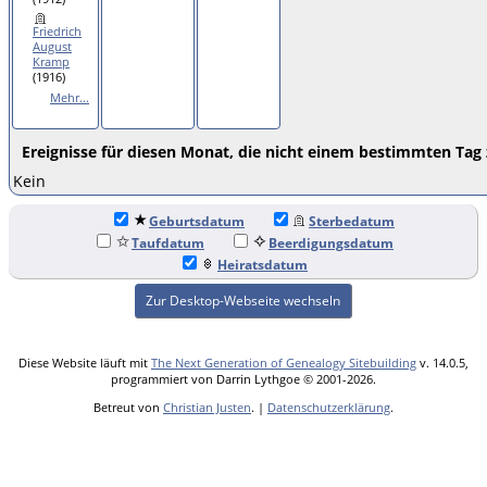
Friedrich
August
Kramp
(1916)
Mehr...
Ereignisse für diesen Monat, die nicht einem bestimmten Tag
Kein
Geburtsdatum
Sterbedatum
Taufdatum
Beerdigungsdatum
Heiratsdatum
Zur Desktop-Webseite wechseln
Diese Website läuft mit
The Next Generation of Genealogy Sitebuilding
v. 14.0.5,
programmiert von Darrin Lythgoe © 2001-2026.
Betreut von
Christian Justen
. |
Datenschutzerklärung
.