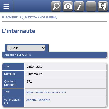
Anmelden
Kirchspiel Quatzow (Pommern)
L'internaute
Angaben zur Quelle
Titel
L'internaute
Kurztitel
L'internaute
Quellen-
S71
Kennung
Text
https://www.linternaute.com/
Verknüpft mit
Josette Bessiere
(1)