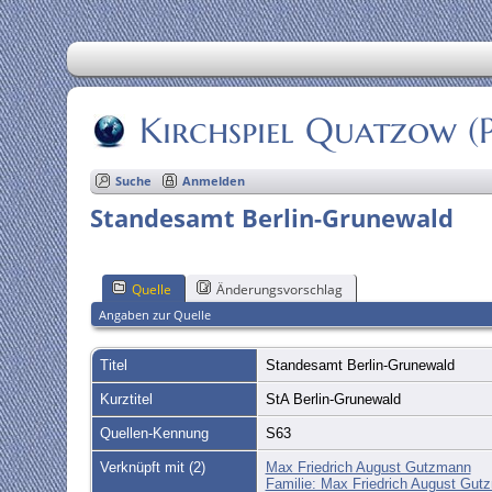
Kirchspiel Quatzow 
Suche
Anmelden
Standesamt Berlin-Grunewald
Quelle
Änderungsvorschlag
Angaben zur Quelle
Titel
Standesamt Berlin-Grunewald
Kurztitel
StA Berlin-Grunewald
Quellen-Kennung
S63
Verknüpft mit (2)
Max Friedrich August Gutzmann
Familie: Max Friedrich August Gut