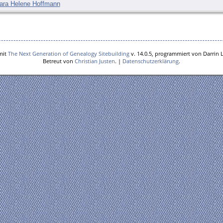
lara Helene Hoffmann
mit
The Next Generation of Genealogy Sitebuilding
v. 14.0.5, programmiert von Darrin 
Betreut von
Christian Justen
. |
Datenschutzerklärung
.