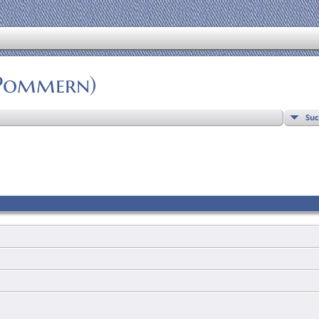
(Pommern)
Su