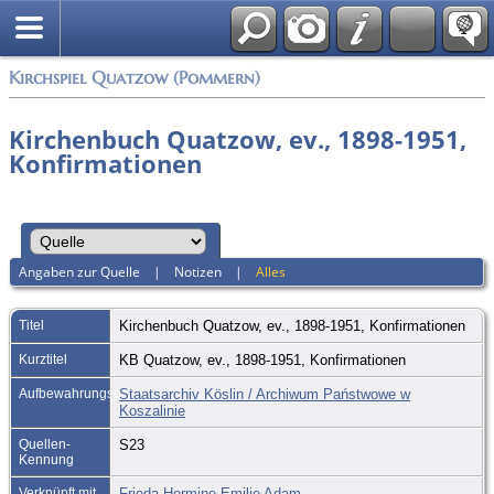
Anmelden
Kirchspiel Quatzow (Pommern)
Kirchenbuch Quatzow, ev., 1898-1951,
Konfirmationen
Angaben zur Quelle
|
Notizen
|
Alles
Titel
Kirchenbuch Quatzow, ev., 1898-1951, Konfirmationen
Kurztitel
KB Quatzow, ev., 1898-1951, Konfirmationen
Aufbewahrungsort
Staatsarchiv Köslin / Archiwum Państwowe w
Koszalinie
Quellen-
S23
Kennung
Verknüpft mit
Frieda Hermine Emilie Adam