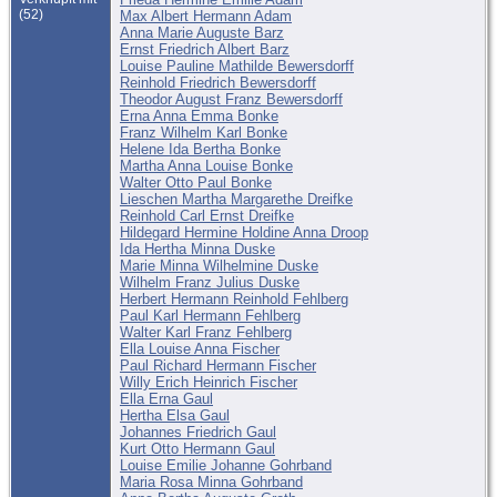
(52)
Max Albert Hermann Adam
Anna Marie Auguste Barz
Ernst Friedrich Albert Barz
Louise Pauline Mathilde Bewersdorff
Reinhold Friedrich Bewersdorff
Theodor August Franz Bewersdorff
Erna Anna Emma Bonke
Franz Wilhelm Karl Bonke
Helene Ida Bertha Bonke
Martha Anna Louise Bonke
Walter Otto Paul Bonke
Lieschen Martha Margarethe Dreifke
Reinhold Carl Ernst Dreifke
Hildegard Hermine Holdine Anna Droop
Ida Hertha Minna Duske
Marie Minna Wilhelmine Duske
Wilhelm Franz Julius Duske
Herbert Hermann Reinhold Fehlberg
Paul Karl Hermann Fehlberg
Walter Karl Franz Fehlberg
Ella Louise Anna Fischer
Paul Richard Hermann Fischer
Willy Erich Heinrich Fischer
Ella Erna Gaul
Hertha Elsa Gaul
Johannes Friedrich Gaul
Kurt Otto Hermann Gaul
Louise Emilie Johanne Gohrband
Maria Rosa Minna Gohrband