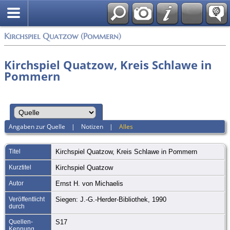
Anmelden
Kirchspiel Quatzow (Pommern)
Kirchspiel Quatzow, Kreis Schlawe in
Pommern
Angaben zur Quelle
|
Notizen
|
Alles
Titel
Kirchspiel Quatzow, Kreis Schlawe in Pommern
Kurztitel
Kirchspiel Quatzow
Autor
Ernst H. von Michaelis
Veröffentlicht
Siegen: J.-G.-Herder-Bibliothek, 1990
durch
Quellen-
S17
Kennung