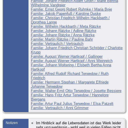
Familie: Johann Friedrich Albert Groth / Marie Bertha
Wilhelmine Vandreier
Familie: Ernst Georg Robert Ruhnke / Maria Boje
Familie: Jakob Papenfuß / Karoline Duske
Familie: Christian Friedrich Wilhelm Hackbarth /
Dorothea Lange
Familie: Wilhelm Hackbarth / Meta Rätzke
Familie: Johann Rätzke / Adline Rätzke
Familie: Johann Rätzke / Anna Rätzke
Familie: Martin Rätzke / Pauline Bahr
Familie: Vertraulich / Vertraulich
Familie: Johann Friedrich Christian Schröder / Charlotte
Krupp
Familie: August Werner Hartkopf / Gallinger
Familie: August Werner Hartkopf / Anni Weinreich
Familie: Johann Woltering / Elsbeth Bertha Anna
Hartkopf
Familie: Alfred Rudolf Richard Terwedow / Ruth
Friedrich
Familie: Hermann Stephan / Margarete Elfriede
Johanne Terwedow
Familie: Walter Emil Otto Terwedow / Josette Bessiere
Familie: Hans Fritz Artur Terwedow / Hannelore
Biergans
Familie: Artur Paul Julius Terwedow / Elsa Patzelt
Familie: Vertraulich / Anni Grimmer
Notizen
Im Hinblick auf die Lebensdaten ist das Werk leider
sehr unzuverlässig - wohl weil in vielen Fällen nicht