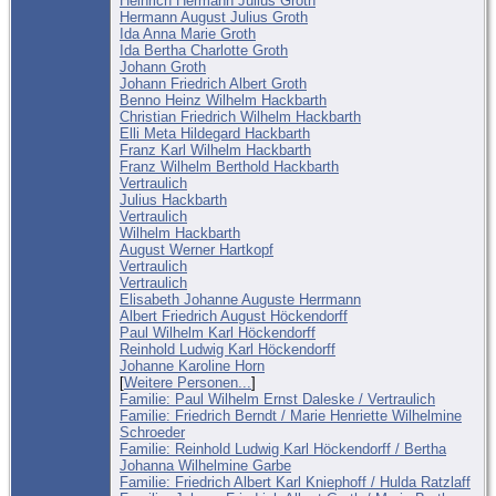
Heinrich Hermann Julius Groth
Hermann August Julius Groth
Ida Anna Marie Groth
Ida Bertha Charlotte Groth
Johann Groth
Johann Friedrich Albert Groth
Benno Heinz Wilhelm Hackbarth
Christian Friedrich Wilhelm Hackbarth
Elli Meta Hildegard Hackbarth
Franz Karl Wilhelm Hackbarth
Franz Wilhelm Berthold Hackbarth
Vertraulich
Julius Hackbarth
Vertraulich
Wilhelm Hackbarth
August Werner Hartkopf
Vertraulich
Vertraulich
Elisabeth Johanne Auguste Herrmann
Albert Friedrich August Höckendorff
Paul Wilhelm Karl Höckendorff
Reinhold Ludwig Karl Höckendorff
Johanne Karoline Horn
[
Weitere Personen...
]
Familie: Paul Wilhelm Ernst Daleske / Vertraulich
Familie: Friedrich Berndt / Marie Henriette Wilhelmine
Schroeder
Familie: Reinhold Ludwig Karl Höckendorff / Bertha
Johanna Wilhelmine Garbe
Familie: Friedrich Albert Karl Kniephoff / Hulda Ratzlaff