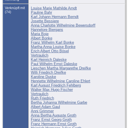
Verknüpft mit
Louise Marie Mathilde Arndt
(74)
Pauline Bahr
Karl Johann Hermann Berndt
Josette Bessiere
Anna Charlotte Wilhelmine Bewersdorff
Hannelore Biergans
Maria Boje
Albert Bonke
Franz Wilhelm Karl Bonke
Martha Anna Louise Bonke
Erich Albert Otto Bösel
Vertraulich
Karl Heinrich Daleske
Paul Wilhelm Ernst Daleske
Lieschen Martha Margarethe Dreifke
Willi Friedrich Dreifke
Karoline Duske
Henriette Wilhelmine Caroline Ehlert
Karl August Friedrich Fehlberg
Walter Max Hugo Fischer
Vertraulich
Ruth Friedrich
Bertha Johanna Wilhelmine Garbe
Albert Adam Gaul
Anni Grimmer
Anna Bertha Auguste Groth
Franz Ernst Georg Groth
Franz Hermann Ernst Groth