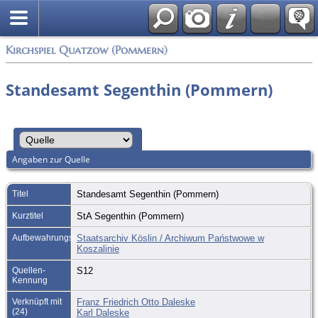
Anmelden
Kirchspiel Quatzow (Pommern)
Standesamt Segenthin (Pommern)
Angaben zur Quelle
Titel
Standesamt Segenthin (Pommern)
Kurztitel
StA Segenthin (Pommern)
Aufbewahrungsort
Staatsarchiv Köslin / Archiwum Państwowe w
Koszalinie
Quellen-
S12
Kennung
Verknüpft mit
Franz Friedrich Otto Daleske
(24)
Karl Daleske