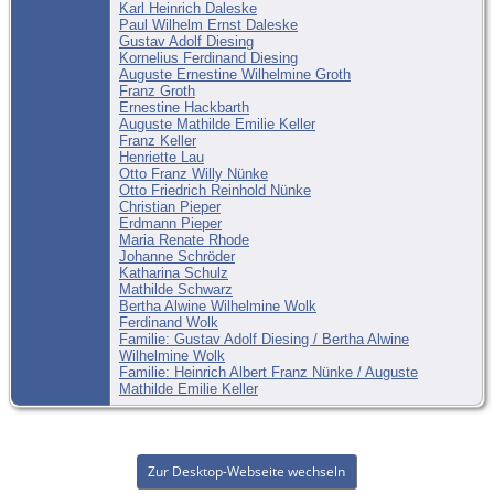
Karl Heinrich Daleske
Paul Wilhelm Ernst Daleske
Gustav Adolf Diesing
Kornelius Ferdinand Diesing
Auguste Ernestine Wilhelmine Groth
Franz Groth
Ernestine Hackbarth
Auguste Mathilde Emilie Keller
Franz Keller
Henriette Lau
Otto Franz Willy Nünke
Otto Friedrich Reinhold Nünke
Christian Pieper
Erdmann Pieper
Maria Renate Rhode
Johanne Schröder
Katharina Schulz
Mathilde Schwarz
Bertha Alwine Wilhelmine Wolk
Ferdinand Wolk
Familie: Gustav Adolf Diesing / Bertha Alwine
Wilhelmine Wolk
Familie: Heinrich Albert Franz Nünke / Auguste
Mathilde Emilie Keller
Zur Desktop-Webseite wechseln