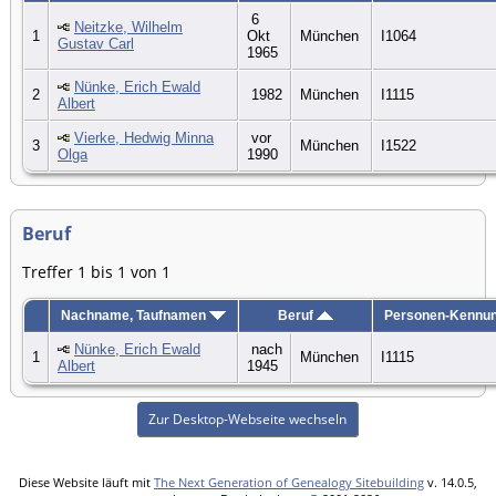
6
Neitzke, Wilhelm
1
Okt
München
I1064
Gustav Carl
1965
Nünke, Erich Ewald
2
1982
München
I1115
Albert
Vierke, Hedwig Minna
vor
3
München
I1522
Olga
1990
Beruf
Treffer 1 bis 1 von 1
Nachname, Taufnamen
Beruf
Personen-Kennu
Nünke, Erich Ewald
nach
1
München
I1115
Albert
1945
Zur Desktop-Webseite wechseln
Diese Website läuft mit
The Next Generation of Genealogy Sitebuilding
v. 14.0.5,