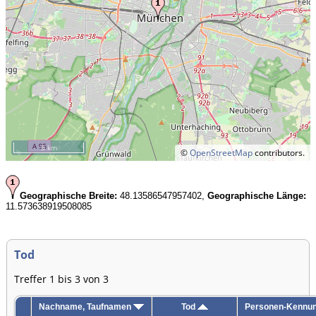
5 km
©
OpenStreetMap
contributors.
Geographische Breite:
48.13586547957402,
Geographische Länge:
11.573638919508085
Tod
Treffer 1 bis 3 von 3
Nachname, Taufnamen
Tod
Personen-Kennu