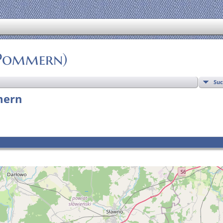
(Pommern)
Su
mern