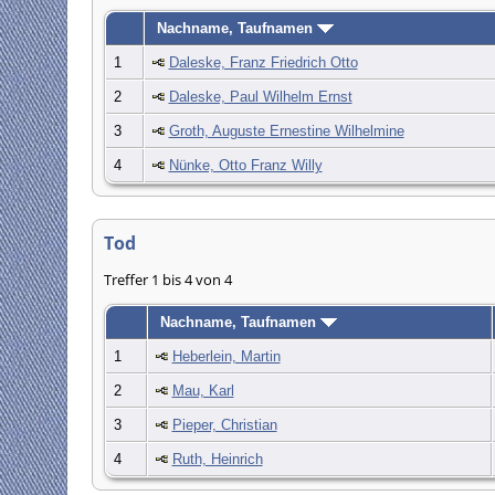
Nachname, Taufnamen
1
Daleske, Franz Friedrich Otto
2
Daleske, Paul Wilhelm Ernst
3
Groth, Auguste Ernestine Wilhelmine
4
Nünke, Otto Franz Willy
Tod
Treffer 1 bis 4 von 4
Nachname, Taufnamen
1
Heberlein, Martin
2
Mau, Karl
3
Pieper, Christian
4
Ruth, Heinrich