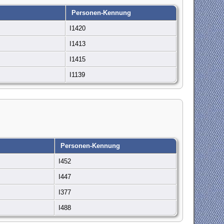
Personen-Kennung
I1420
I1413
I1415
I1139
Personen-Kennung
I452
I447
I377
I488