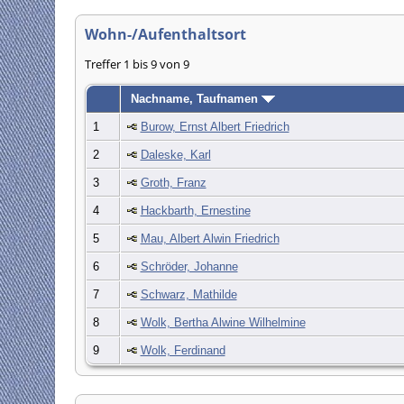
Wohn-/Aufenthaltsort
Treffer 1 bis 9 von 9
Nachname, Taufnamen
1
Burow, Ernst Albert Friedrich
2
Daleske, Karl
3
Groth, Franz
4
Hackbarth, Ernestine
5
Mau, Albert Alwin Friedrich
6
Schröder, Johanne
7
Schwarz, Mathilde
8
Wolk, Bertha Alwine Wilhelmine
9
Wolk, Ferdinand