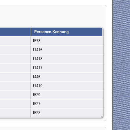
Personen-Kennung
I573
I1416
I1418
I1417
I446
I1419
I529
I527
I528