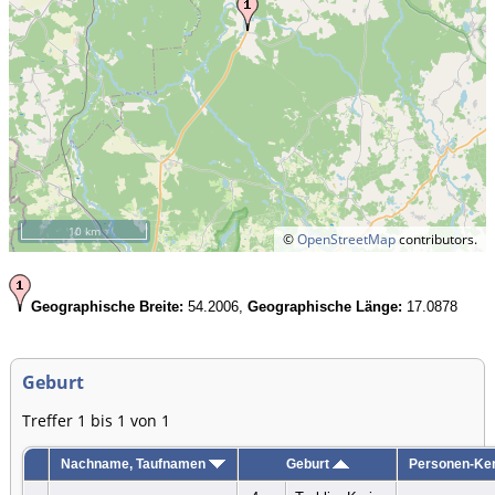
10 km
©
OpenStreetMap
contributors.
Geographische Breite:
54.2006,
Geographische Länge:
17.0878
Geburt
Treffer 1 bis 1 von 1
Nachname, Taufnamen
Geburt
Personen-Ke