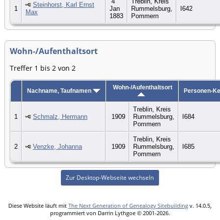
4
Treblin, Kreis
Steinhorst, Karl Ernst
1
Jan
Rummelsburg,
I642
Max
1883
Pommern
Wohn-/Aufenthaltsort
Treffer 1 bis 2 von 2
Wohn-/Aufenthaltsort
Nachname, Taufnamen
Personen-K
Treblin, Kreis
1
Schmalz, Hermann
1909
Rummelsburg,
I684
Pommern
Treblin, Kreis
2
Venzke, Johanna
1909
Rummelsburg,
I685
Pommern
Zur Desktop-Webseite wechseln
Diese Website läuft mit
The Next Generation of Genealogy Sitebuilding
v. 14.0.5,
programmiert von Darrin Lythgoe © 2001-2026.