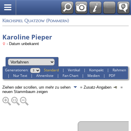
Anmelden
Kirchspiel Quatzow (Pommern)
Karoline Pieper
- Datum unbekannt
Generationen:
Standard
|
Vertikal
|
Kompakt
|
Rahmen
|
Nur Text
|
Ahnenliste
|
Fan Chart
|
Medien
|
PDF
Ziehen oder scrollen, um mehr zu sehen
= Zusatz-Angaben
=
neuen Stammbaum zeigen