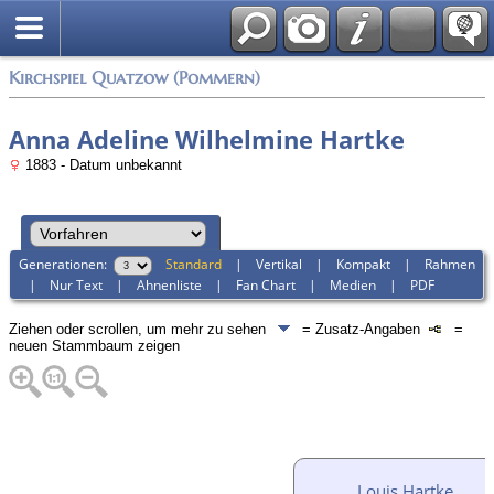
Anmelden
Kirchspiel Quatzow (Pommern)
Anna Adeline Wilhelmine Hartke
1883 - Datum unbekannt
Generationen:
Standard
|
Vertikal
|
Kompakt
|
Rahmen
|
Nur Text
|
Ahnenliste
|
Fan Chart
|
Medien
|
PDF
Ziehen oder scrollen, um mehr zu sehen
= Zusatz-Angaben
=
neuen Stammbaum zeigen
Louis Hartke