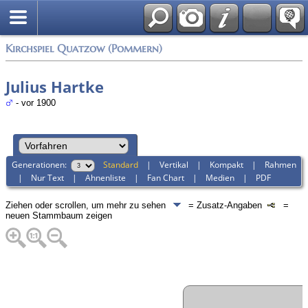
Anmelden
Kirchspiel Quatzow (Pommern)
Julius Hartke
- vor 1900
Generationen:
Standard
|
Vertikal
|
Kompakt
|
Rahmen
|
Nur Text
|
Ahnenliste
|
Fan Chart
|
Medien
|
PDF
Ziehen oder scrollen, um mehr zu sehen
= Zusatz-Angaben
=
neuen Stammbaum zeigen