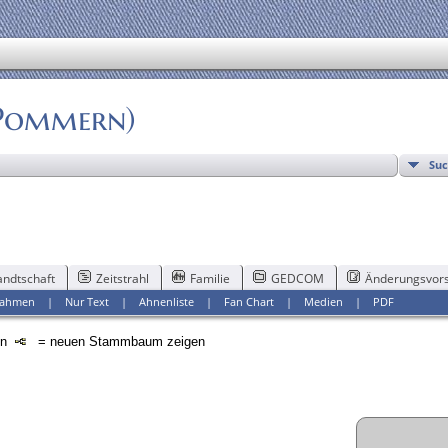
(Pommern)
Su
ndtschaft
Zeitstrahl
Familie
GEDCOM
Änderungsvors
ahmen
|
Nur Text
|
Ahnenliste
|
Fan Chart
|
Medien
|
PDF
en
= neuen Stammbaum zeigen