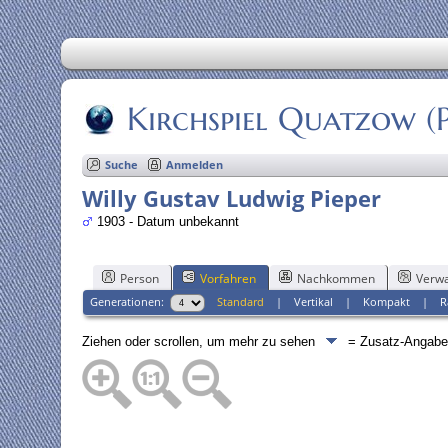
Kirchspiel Quatzow 
Suche
Anmelden
Willy Gustav Ludwig Pieper
1903 - Datum unbekannt
Person
Vorfahren
Nachkommen
Verwa
Generationen:
Standard
|
Vertikal
|
Kompakt
|
R
Ziehen oder scrollen, um mehr zu sehen
= Zusatz-Angab