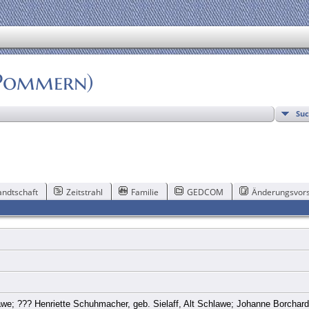
(Pommern)
Su
ndtschaft
Zeitstrahl
Familie
GEDCOM
Änderungsvors
lawe; ??? Henriette Schuhmacher, geb. Sielaff, Alt Schlawe; Johanne Borchar