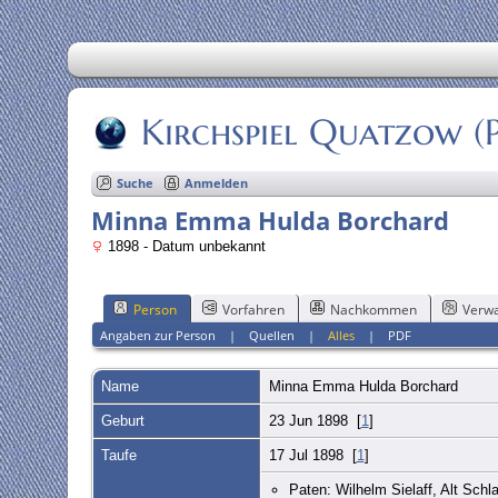
Kirchspiel Quatzow 
Suche
Anmelden
Minna Emma Hulda Borchard
1898 - Datum unbekannt
Person
Vorfahren
Nachkommen
Verwa
Angaben zur Person
|
Quellen
|
Alles
|
PDF
Name
Minna Emma Hulda
Borchard
Geburt
23 Jun 1898 [
1
]
Taufe
17 Jul 1898 [
1
]
Paten: Wilhelm Sielaff, Alt Sch