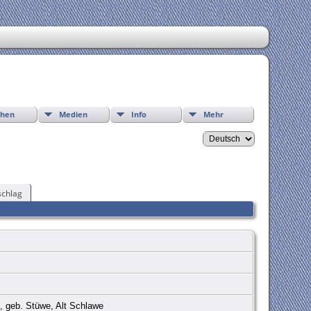
chen
Medien
Info
Mehr
chlag
d, geb. Stüwe, Alt Schlawe