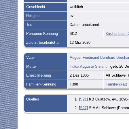
Geschlecht
weiblich
Religion
ev.
Tod
Datum unbekannt
Personen-Kennung
I812
Kirchenbuch 
Zuletzt bearbeitet am
12 Mrz 2020
Vater
August Ferdinand Bernhard Borchar
Mutter
Hulda Auguste Sielaff
,
geb.
20 De
Eheschließung
2 Dez 1886
Alt Schlawe,
Familien-Kennung
F398
Familienblatt
Quellen
[
S21
] KB Quatzow, ev., 1898-
[
S27
] StA Alt Schlawe (Pomme