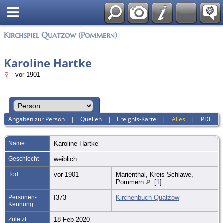
Anmelden
Kirchspiel Quatzow (Pommern)
Karoline Hartke
- vor 1901
Angaben zur Person
|
Quellen
|
Ereignis-Karte
|
Alles
|
PDF
Name
Karoline
Hartke
Geschlecht
weiblich
Tod
vor 1901
Marienthal, Kreis Schlawe,
Pommern
[
1
]
Personen-
I373
Kirchenbuch Quatzow
Kennung
Zuletzt
18 Feb 2020