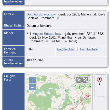
bearbeitet am
Familie
Gottlieb Schwuchow
gest.
vor 1901, Marienthal, Kreis
Schlawe, Pommern
Eheschließung
Datum unbekannt
Kinder
+
1.
August Schwuchow
,
geb.
errechnet 22 Jul 1842
gest.
27 Nov 1901, Marienthal, Kreis Schlawe,
Pommern
(Alter ~ 59 Jahre)
Familien-
F167
Familienblatt
|
Familientafel
Kennung
Zuletzt
18 Feb 2020
bearbeitet am
Ereignis-
To
+
Karte
190
Mar
–
Kre
Sc
Po