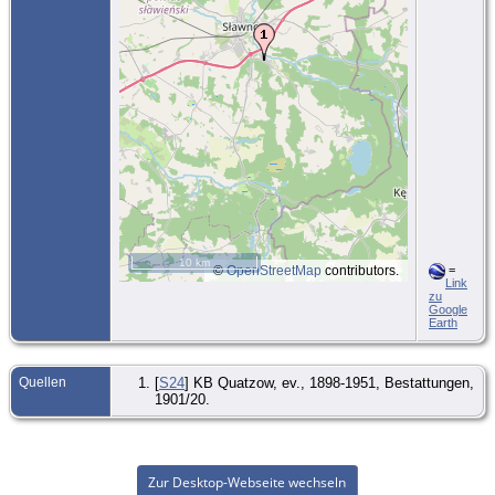
10 km
©
OpenStreetMap
contributors.
=
Link
zu
Google
Earth
Quellen
[
S24
] KB Quatzow, ev., 1898-1951, Bestattungen,
1901/20.
Zur Desktop-Webseite wechseln