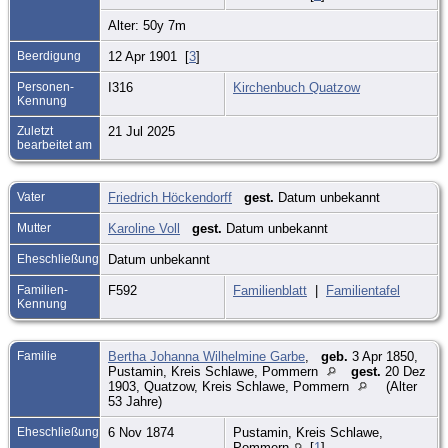
Alter: 50y 7m
Beerdigung
12 Apr 1901 [
3
]
Personen-
I316
Kirchenbuch Quatzow
Kennung
Zuletzt
21 Jul 2025
bearbeitet am
Vater
Friedrich Höckendorff
gest.
Datum unbekannt
Mutter
Karoline Voll
gest.
Datum unbekannt
Eheschließung
Datum unbekannt
Familien-
F592
Familienblatt
|
Familientafel
Kennung
Familie
Bertha Johanna Wilhelmine Garbe
,
geb.
3 Apr 1850,
Pustamin, Kreis Schlawe, Pommern
gest.
20 Dez
1903, Quatzow, Kreis Schlawe, Pommern
(Alter
53 Jahre)
Eheschließung
6 Nov 1874
Pustamin, Kreis Schlawe,
Pommern
[
1
]