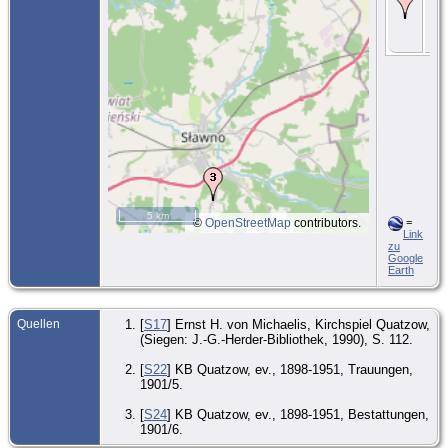
7m 
- Q
Kre
Po
5 km
©
OpenStreetMap
contributors.
=
Link
zu
Google
Earth
Quellen
[
S17
] Ernst H. von Michaelis, Kirchspiel Quatzow,
(Siegen: J.-G.-Herder-Bibliothek, 1990), S. 112.
[
S22
] KB Quatzow, ev., 1898-1951, Trauungen,
1901/5.
[
S24
] KB Quatzow, ev., 1898-1951, Bestattungen,
1901/6.