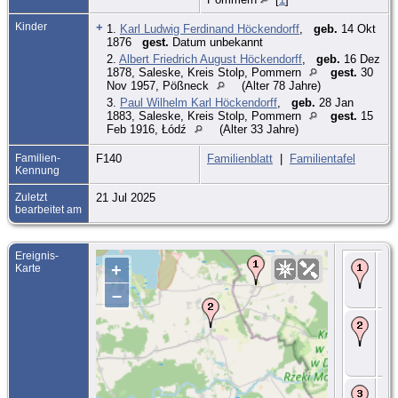
Kinder
+
1.
Karl Ludwig Ferdinand Höckendorff
,
geb.
14 Okt
1876
gest.
Datum unbekannt
2.
Albert Friedrich August Höckendorff
,
geb.
16 Dez
1878, Saleske, Kreis Stolp, Pommern
gest.
30
Nov 1957, Pößneck
(Alter 78 Jahre)
3.
Paul Wilhelm Karl Höckendorff
,
geb.
28 Jan
1883, Saleske, Kreis Stolp, Pommern
gest.
15
Feb 1916, Łódź
(Alter 33 Jahre)
Familien-
F140
Familienblatt
|
Familientafel
Kennung
Zuletzt
21 Jul 2025
bearbeitet am
Ereignis-
Ge
+
Karte
Sep
Sal
–
St
Eh
- 6
Pus
Sc
Po
To