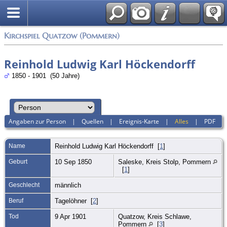
Anmelden
Kirchspiel Quatzow (Pommern)
Reinhold Ludwig Karl Höckendorff
1850 - 1901 (50 Jahre)
Angaben zur Person
|
Quellen
|
Ereignis-Karte
|
Alles
|
PDF
Name
Reinhold Ludwig Karl
Höckendorff
[
1
]
Geburt
10 Sep 1850
Saleske, Kreis Stolp, Pommern
[
1
]
Geschlecht
männlich
Beruf
Tagelöhner [
2
]
Tod
9 Apr 1901
Quatzow, Kreis Schlawe,
Pommern
[
3
]