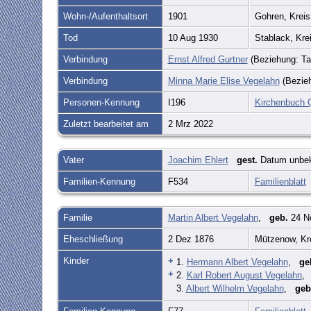
Wohn-/Aufenthaltsort
1901
Gohren, Krei
Tod
10 Aug 1930
Stablack, Kr
Verbindung
Ernst Alfred Gurtner
(Beziehung: Ta
Verbindung
Minna Marie Elise Vegelahn
(Bezieh
Personen-Kennung
I196
Kirchenbuch 
Zuletzt bearbeitet am
2 Mrz 2022
Vater
Joachim Ehlert
gest.
Datum unbe
Familien-Kennung
F534
Familienblatt
Familie
Martin Albert Vegelahn
,
geb.
24 No
Eheschließung
2 Dez 1876
Mützenow, Kr
Kinder
+
1.
Hermann Albert Vegelahn
,
ge
+
2.
Karl Robert August Vegelahn
3.
Albert Wilhelm Vegelahn
,
geb