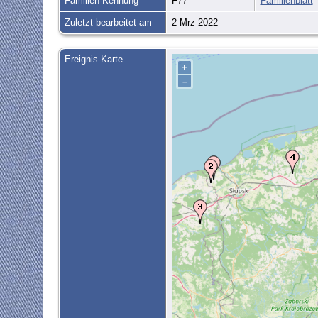
Familien-Kennung
F77
Familienblatt
Zuletzt bearbeitet am
2 Mrz 2022
Ereignis-Karte
+
–