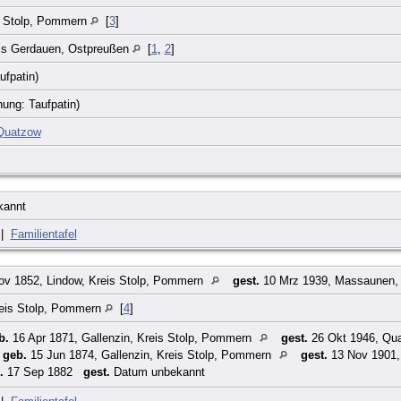
s Stolp, Pommern
[
3
]
eis Gerdauen, Ostpreußen
[
1
,
2
]
ufpatin)
ung: Taufpatin)
Quatzow
kannt
|
Familientafel
v 1852, Lindow, Kreis Stolp, Pommern
gest.
10 Mrz 1939, Massaunen, 
eis Stolp, Pommern
[
4
]
b.
16 Apr 1871, Gallenzin, Kreis Stolp, Pommern
gest.
26 Okt 1946, Qu
,
geb.
15 Jun 1874, Gallenzin, Kreis Stolp, Pommern
gest.
13 Nov 1901,
.
17 Sep 1882
gest.
Datum unbekannt