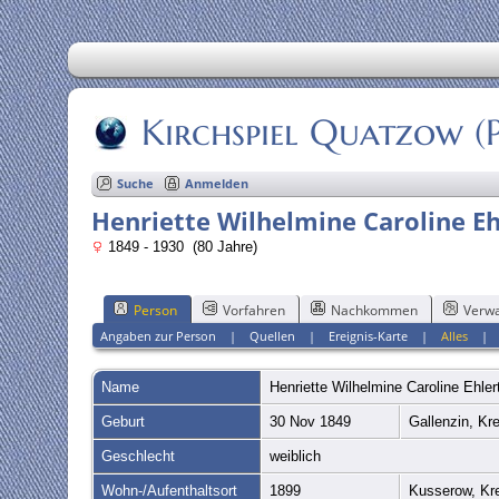
Kirchspiel Quatzow 
Suche
Anmelden
Henriette Wilhelmine Caroline Eh
1849 - 1930 (80 Jahre)
Person
Vorfahren
Nachkommen
Verwa
Angaben zur Person
|
Quellen
|
Ereignis-Karte
|
Alles
Name
Henriette Wilhelmine Caroline
Ehler
Geburt
30 Nov 1849
Gallenzin, Kr
Geschlecht
weiblich
Wohn-/Aufenthaltsort
1899
Kusserow, Kr