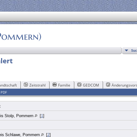
(Pommern)
Su
lert
ndtschaft
Zeitstrahl
Familie
GEDCOM
Änderungsvors
|
PDF
t
eis Stolp, Pommern
[
1
]
eis Schlawe, Pommern
[
2
]