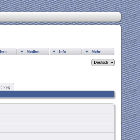
chen
Medien
Info
Mehr
chlag