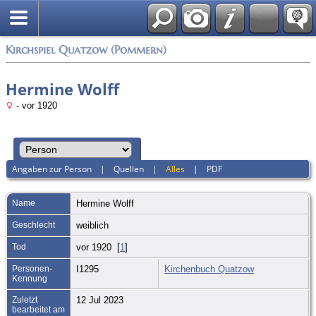
Anmelden
Kirchspiel Quatzow (Pommern)
Hermine Wolff
- vor 1920
Angaben zur Person
|
Quellen
|
Alles
|
PDF
Name
Hermine
Wolff
Geschlecht
weiblich
Tod
vor 1920 [
1
]
Personen-
I1295
Kirchenbuch Quatzow
Kennung
Zuletzt
12 Jul 2023
bearbeitet am