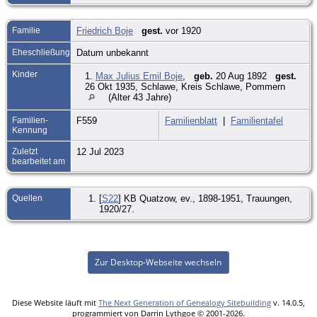
Familie
Friedrich Boje
gest.
vor 1920
Eheschließung
Datum unbekannt
Kinder
1.
Max Julius Emil Boje
,
geb.
20 Aug 1892
gest.
26 Okt 1935, Schlawe, Kreis Schlawe, Pommern
(Alter 43 Jahre)
Familien-
F559
Familienblatt
|
Familientafel
Kennung
Zuletzt
12 Jul 2023
bearbeitet am
Quellen
[
S22
] KB Quatzow, ev., 1898-1951, Trauungen,
1920/27.
Zur Desktop-Webseite wechseln
Diese Website läuft mit
The Next Generation of Genealogy Sitebuilding
v. 14.0.5,
programmiert von Darrin Lythgoe © 2001-2026.