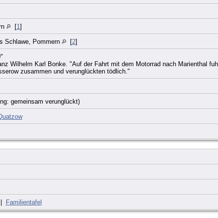
rn
[
1
]
is Schlawe, Pommern
[
2
]
"
nz Wilhelm Karl Bonke. "Auf der Fahrt mit dem Motorrad nach Marienthal f
sserow zusammen und verunglückten tödlich."
ng: gemeinsam verunglückt)
Quatzow
|
Familientafel