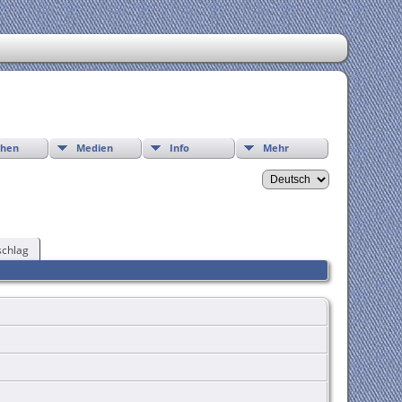
chen
Medien
Info
Mehr
chlag