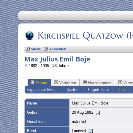
Kirchspiel Quatzow 
Suche
Anmelden
Max Julius Emil Boje
1892 - 1935 (43 Jahre)
Person
Vorfahren
Nachkommen
Verwa
Angaben zur Person
|
Quellen
|
Ereignis-Karte
|
Alles
Name
Max Julius Emil
Boje
Geburt
20 Aug 1892 [
1
]
Geschlecht
männlich
Beruf
Landwirt [
2
]