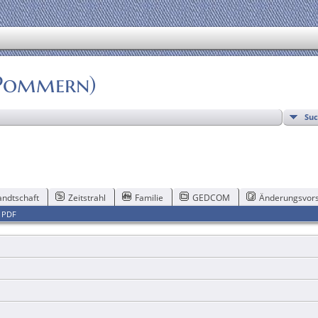
(Pommern)
Su
ndtschaft
Zeitstrahl
Familie
GEDCOM
Änderungsvors
|
PDF