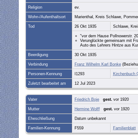
Religion
ev.
Wohn-/Aufenthaltsort
Marienthal, Kreis Schlawe, Pomme
Tod
26 Okt 1935
Schlawe, Kre
"vor dem Hause Pollnowerstr. 20
Verunglückte gemeinsam mit Fra
Auto des Lehrers Hintze aus Ku
Beerdigung
30 Okt 1935
Verbindung
Franz Wilhelm Karl Bonke
(Beziehu
Personen-Kennung
I1293
Kirchenbuch 
Zuletzt bearbeitet am
12 Jul 2023
Vater
Friedrich Boje
gest.
vor 1920
Mutter
Hermine Wolff
gest.
vor 1920
Eheschließung
Datum unbekannt
Familien-Kennung
F559
Familienblatt