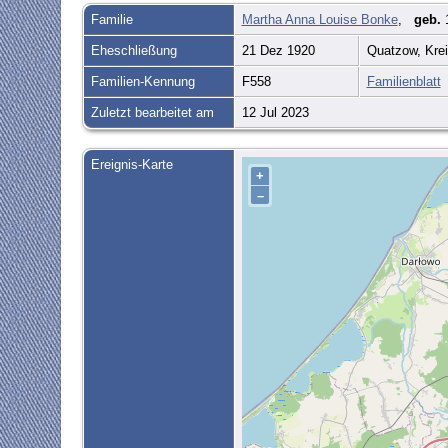
Familie
Martha Anna Louise Bonke
,
geb.
1
Eheschließung
21 Dez 1920
Quatzow, Kre
Familien-Kennung
F558
Familienblatt
Zuletzt bearbeitet am
12 Jul 2023
Ereignis-Karte
+
–