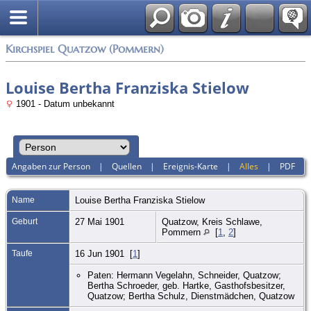
Anmelden
Kirchspiel Quatzow (Pommern)
Louise Bertha Franziska Stielow
1901 - Datum unbekannt
Angaben zur Person
|
Quellen
|
Ereignis-Karte
|
Alles
|
PDF
Name
Louise Bertha Franziska
Stielow
Geburt
27 Mai 1901
Quatzow, Kreis Schlawe,
Pommern
[
1
,
2
]
Taufe
16 Jun 1901 [
1
]
Paten: Hermann Vegelahn, Schneider, Quatzow;
Bertha Schroeder, geb. Hartke, Gasthofsbesitzer,
Quatzow; Bertha Schulz, Dienstmädchen, Quatzow