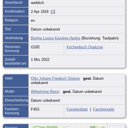
Geschlecht
weiblich
Konfirmation
2 Apr 1916 [
2
]
Religion
ev.
Tod
Datum unbekannt
Verbindung
Bertha Louise Karoline Hartke
(Beziehung: Taufpatin)
Personen-
I1182
Kirchenbuch Quatzow
Kennung
Zuletzt
1 Mrz 2022
bearbeitet am
Vater
Otto Johann Friedrich Stielow
gest.
Datum
unbekannt
Mutter
Wilhelmine Rosin
gest.
Datum unbekannt
Eheschließung
Datum unbekannt
Familien-
F453
Familienblatt
|
Familientafel
Kennung
Ereignis-