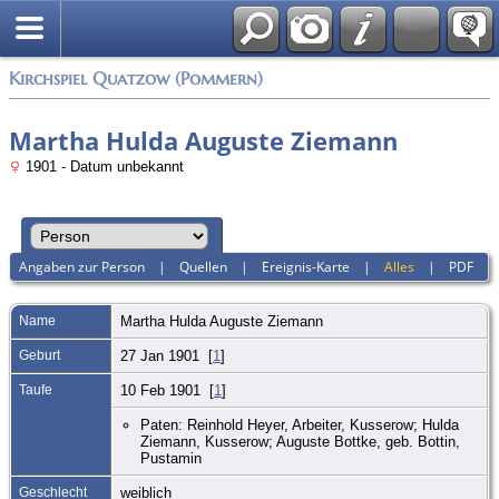
Anmelden
Kirchspiel Quatzow (Pommern)
Martha Hulda Auguste Ziemann
1901 - Datum unbekannt
Angaben zur Person
|
Quellen
|
Ereignis-Karte
|
Alles
|
PDF
Name
Martha Hulda Auguste
Ziemann
Geburt
27 Jan 1901 [
1
]
Taufe
10 Feb 1901 [
1
]
Paten: Reinhold Heyer, Arbeiter, Kusserow; Hulda
Ziemann, Kusserow; Auguste Bottke, geb. Bottin,
Pustamin
Geschlecht
weiblich