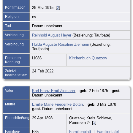
Konfirmation
28 Mrz 1915 [
2
]
Religion
ev.
Tod
Datum unbekannt
Verbindung
Reinhold August Heyer
(Beziehung: Taufpate)
Verbindung
Hulda Auguste Rosaline Ziemann
(Beziehung:
Taufpatin)
Personen-
I1086
Kirchenbuch Quatzow
Kennung
Zuletzt
24 Feb 2022
bearbeitet am
Vater
Karl Franz Emil Ziemann
,
geb.
2 Feb 1875
gest.
Datum unbekannt
Mutter
Emilie Marie Friederike Bottin
,
geb.
3 Mrz 1878
gest.
Datum unbekannt
Eheschließung
29 Apr 1898
Quatzow, Kreis Schlawe,
Pommern
[
3
]
Familien-
F35
Familienblatt
|
Familientafel