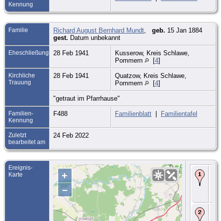
Kennung
Familie
Richard August Bernhard Mundt
,
geb.
15 Jan 1884
gest.
Datum unbekannt
Eheschließung
28 Feb 1941
Kusserow, Kreis Schlawe,
Pommern
[
4
]
Kirchliche
28 Feb 1941
Quatzow, Kreis Schlawe,
Trauung
Pommern
[
4
]
"getraut im Pfarrhause"
Familien-
F488
Familienblatt
|
Familientafel
Kennung
Zuletzt
24 Feb 2022
bearbeitet am
Ereignis-
Eh
+
Karte
- 2
Kus
–
Sc
Po
Kir
Tr