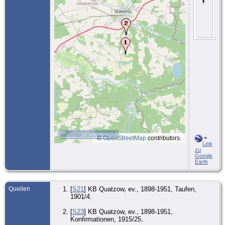
"ge
Pfa
28 
Qua
Sc
Po
10 km
©
OpenStreetMap
contributors.
=
Link
zu
Google
Earth
Quellen
[
S21
] KB Quatzow, ev., 1898-1951, Taufen,
1901/4.
[
S23
] KB Quatzow, ev., 1898-1951,
Konfirmationen, 1915/25.