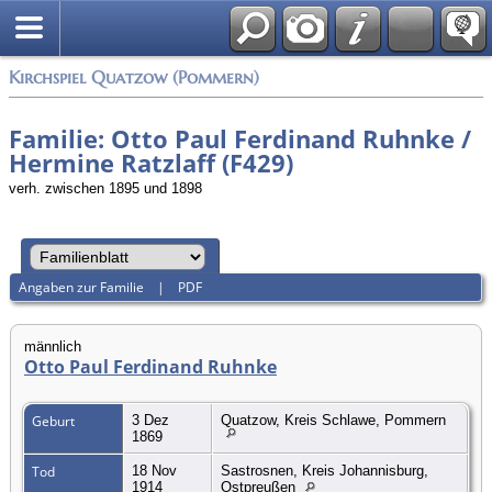
Anmelden
Kirchspiel Quatzow (Pommern)
Familie: Otto Paul Ferdinand Ruhnke /
Hermine Ratzlaff (F429)
verh. zwischen 1895 und 1898
Angaben zur Familie
|
PDF
männlich
Otto Paul Ferdinand Ruhnke
Geburt
3 Dez
Quatzow, Kreis Schlawe, Pommern
1869
Tod
18 Nov
Sastrosnen, Kreis Johannisburg,
1914
Ostpreußen