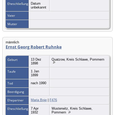
Eheschließung
Datum
unbekannt
Vater
Mutter
männlich
Ernst Georg Robert Ruhnke
Geburt
13 Dez
Quatzow, Kreis Schlawe, Pommern
1898
Taufe
1 Jan
1899
Tod
nach 1990
Beerdigung
Ehepartner
Maria Boje
|
F476
Eheschließung
7 Apr
Wusterwitz, Kreis Schlawe,
1932
Pommern