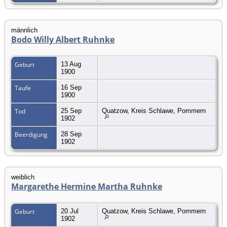
männlich
Bodo Willy Albert Ruhnke
Geburt
13 Aug
1900
Taufe
16 Sep
1900
Tod
25 Sep
Quatzow, Kreis Schlawe, Pommern
1902
Beerdigung
28 Sep
1902
weiblich
Margarethe Hermine Martha Ruhnke
Geburt
20 Jul
Quatzow, Kreis Schlawe, Pommern
1902