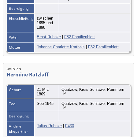
Beerdigung
Eheschließung
zwischen
1895 und
1898
Vater
Ernst Ruhnke
|
F82 Familienblatt
Mutter
Johanne Charlotte Korthals
|
F82 Familienblatt
weiblich
Hermine Ratzlaff
Geburt
21 Mrz
Quatzow, Kreis Schlawe, Pommern
1869
Tod
Sep 1945
Quatzow, Kreis Schlawe, Pommern
Beerdigung
Andere
Julius Ruhnke
|
F430
Ehepartner