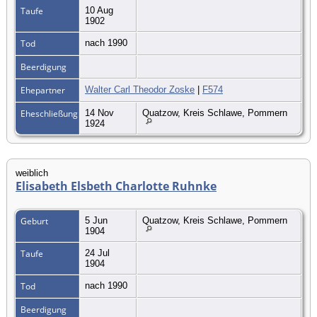
Taufe
10 Aug
1902
Tod
nach 1990
Beerdigung
Ehepartner
Walter Carl Theodor Zoske
|
F574
Eheschließung
14 Nov
Quatzow, Kreis Schlawe, Pommern
1924
weiblich
Elisabeth Elsbeth Charlotte Ruhnke
Geburt
5 Jun
Quatzow, Kreis Schlawe, Pommern
1904
Taufe
24 Jul
1904
Tod
nach 1990
Beerdigung