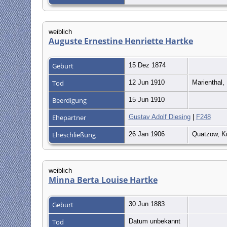
weiblich
Auguste Ernestine Henriette Hartke
Geburt
15 Dez 1874
Tod
12 Jun 1910
Marienthal
Beerdigung
15 Jun 1910
Ehepartner
Gustav Adolf Diesing
|
F248
Eheschließung
26 Jan 1906
Quatzow, K
weiblich
Minna Berta Louise Hartke
Geburt
30 Jun 1883
Tod
Datum unbekannt