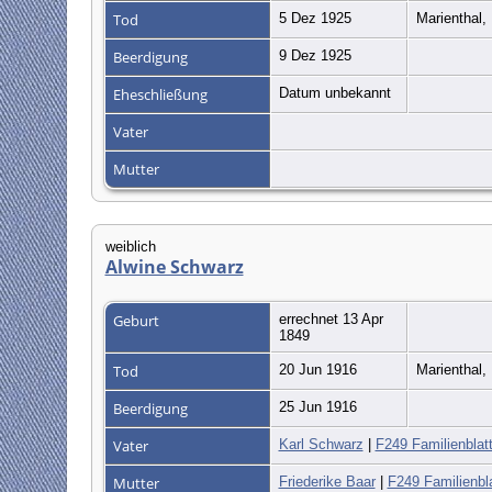
Tod
5 Dez 1925
Marienthal
Beerdigung
9 Dez 1925
Eheschließung
Datum unbekannt
Vater
Mutter
weiblich
Alwine Schwarz
Geburt
errechnet 13 Apr
1849
Tod
20 Jun 1916
Marienthal
Beerdigung
25 Jun 1916
Vater
Karl Schwarz
|
F249 Familienblat
Mutter
Friederike Baar
|
F249 Familienbla