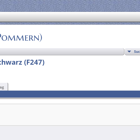
(Pommern)
Su
chwarz (F247)
ag