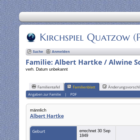
Kirchspiel Quatzow 
Suche
Anmelden
Familie: Albert Hartke / Alwine S
verh. Datum unbekannt
Familientafel
Familienblatt
Änderungsvorschl
Angaben zur Familie
|
PDF
männlich
Albert Hartke
Geburt
errechnet 30 Sep
1849