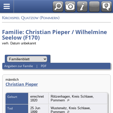
Anmelden
Kirchspiel Quatzow (Pommern)
Familie: Christian Pieper / Wilhelmine
Seelow (F170)
verh. Datum unbekannt
Angaben zur Familie
|
PDF
männlich
Christian Pieper
Geburt
errechnet
Rötzenhagen, Kreis Schlawe,
1820
Pommern
Tod
25 Jun
Wusterwitz, Kreis Schlawe,
1899
Pommern