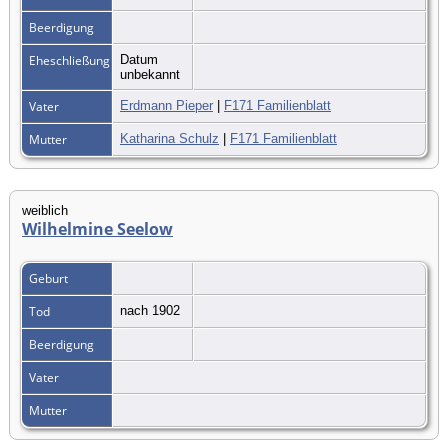
Beerdigung
Eheschließung
Datum
unbekannt
Vater
Erdmann Pieper
|
F171 Familienblatt
Mutter
Katharina Schulz
|
F171 Familienblatt
weiblich
Wilhelmine Seelow
Geburt
Tod
nach 1902
Beerdigung
Vater
Mutter