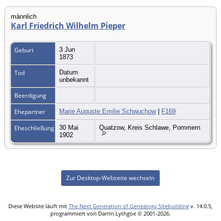
männlich
Karl Friedrich Wilhelm Pieper
Geburt
3 Jun
1873
Tod
Datum
unbekannt
Beerdigung
Ehepartner
Marie Auguste Emilie Schwuchow
|
F169
Eheschließung
30 Mai
Quatzow, Kreis Schlawe, Pommern
1902
Zur Desktop-Webseite wechseln
Diese Website läuft mit
The Next Generation of Genealogy Sitebuilding
v. 14.0.5,
programmiert von Darrin Lythgoe © 2001-2026.