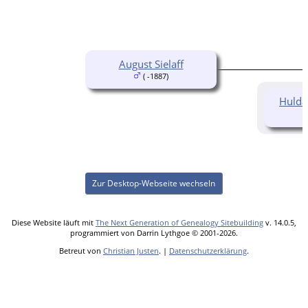
August Sielaff
( -1887)
Hulda 
Zur Desktop-Webseite wechseln
Diese Website läuft mit
The Next Generation of Genealogy Sitebuilding
v. 14.0.5,
programmiert von Darrin Lythgoe © 2001-2026.
Betreut von
Christian Justen
. |
Datenschutzerklärung
.