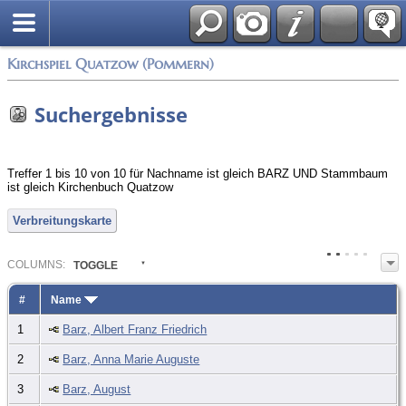
Anmelden
Kirchspiel Quatzow (Pommern)
Suchergebnisse
Treffer 1 bis 10 von 10 für Nachname ist gleich BARZ UND Stammbaum
ist gleich Kirchenbuch Quatzow
Verbreitungskarte
COL
UMN
S:
TOGGLE
#
Name
1
Barz, Albert Franz Friedrich
2
Barz, Anna Marie Auguste
3
Barz, August