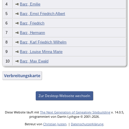
4
Barz, Emilie
5
Barz, Ernst Friedrich Albert
6
Barz, Friedrich
7
Barz, Hermann
8
Barz, Karl Friedrich Wilhelm
9
Barz, Louise Minna Marie
10
Barz, Max Ewald
Verbreitungskarte
Zur Desktop-Webseite wechseln
Diese Website läuft mit
The Next Generation of Genealogy Sitebuilding
v. 14.0.5,
programmiert von Darrin Lythgoe © 2001-2026.
Betreut von
Christian Justen
. |
Datenschutzerklärung
.